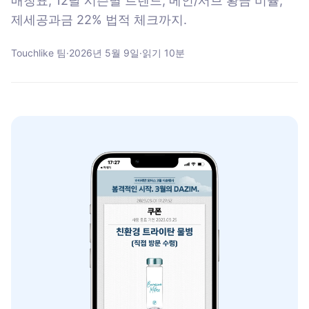
매칭표, 12달 시즌별 트렌드, 메인/서브 황금 비율,
제세공과금 22% 법적 체크까지.
Touchlike 팀
·
2026년 5월 9일
·
읽기
10
분