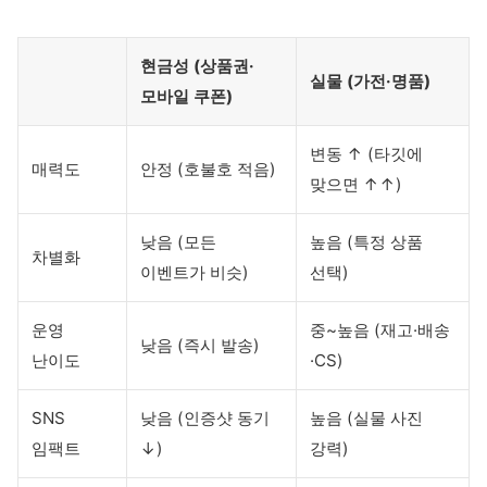
현금성 (상품권·
실물 (가전·명품)
모바일 쿠폰)
변동 ↑ (타깃에
매력도
안정 (호불호 적음)
맞으면 ↑↑)
낮음 (모든
높음 (특정 상품
차별화
이벤트가 비슷)
선택)
운영
중~높음 (재고·배송
낮음 (즉시 발송)
난이도
·CS)
SNS
낮음 (인증샷 동기
높음 (실물 사진
임팩트
↓)
강력)