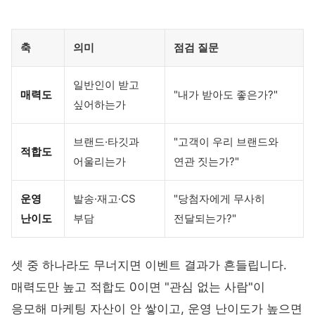
축
의미
점검 질문
일반인이 받고
매력도
"내가 받아도 좋은가?"
싶어하는가
브랜드·타깃과
"고객이 우리 브랜드와
적합도
어울리는가
연관 짓는가?"
운영
발송·재고·CS
"당첨자에게 무사히
난이도
부담
전달되는가?"
셋 중 하나라도 무너지면 이벤트 결과가 흔들립니다.
매력도만 높고 적합도 0이면 "관심 없는 사람"이
응모해 마케팅 자산이 안 쌓이고, 운영 난이도가 높으면