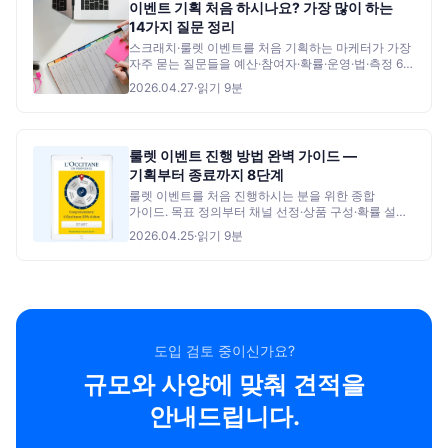
이벤트 기획 처음 하시나요? 가장 많이 하는
14가지 질문 정리
스크래치·룰렛 이벤트를 처음 기획하는 마케터가 가장
자주 묻는 질문들을 예산·참여자·확률·운영·법·측정 6개
카테고리로 정리. 답변 끝마다 더 깊이 알 수 있는
2026.04.27
·
읽기
9
분
가이드 링크.
룰렛 이벤트 진행 방법 완벽 가이드 —
기획부터 종료까지 8단계
룰렛 이벤트를 처음 진행하시는 분을 위한 종합
가이드. 목표 정의부터 채널 선정·상품 구성·확률 설계·
운영·리포트까지 한 번에 정리.
2026.04.25
·
읽기
9
분
도입 검토 중이신가요?
규모와 사양에 맞춰 견적을
안내드립니다.