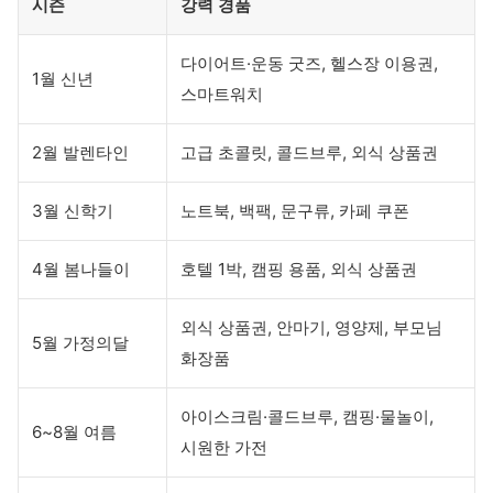
시즌
강력 경품
다이어트·운동 굿즈, 헬스장 이용권,
1월 신년
스마트워치
2월 발렌타인
고급 초콜릿, 콜드브루, 외식 상품권
3월 신학기
노트북, 백팩, 문구류, 카페 쿠폰
4월 봄나들이
호텔 1박, 캠핑 용품, 외식 상품권
외식 상품권, 안마기, 영양제, 부모님
5월 가정의달
화장품
아이스크림·콜드브루, 캠핑·물놀이,
6~8월 여름
시원한 가전