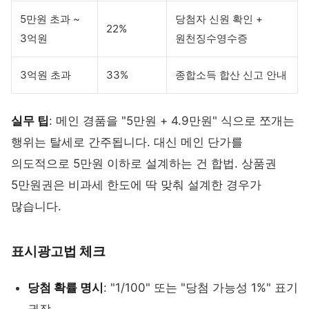
5만원 초과 ~
당첨자 신원 확인 +
22%
3억원
원천징수영수증
3억원 초과
33%
종합소득 합산 신고 안내
실무 팁
: 메인 경품을 "5만원 + 4.9만원" 식으로 쪼개는
행위는 탈세로 간주됩니다. 대신 메인 단가를
의도적으로 5만원 이하로 설계하는 건 합법. 상품권
5만원권은 비과세 한도에 딱 맞춰 설계한 경우가
많습니다.
표시광고법 체크
당첨 확률 명시
: "1/100" 또는 "당첨 가능성 1%" 표기
권장