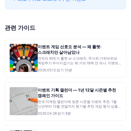
관련 가이드
이벤트 게임 선호도 분석 — 왜 룰렛·
스크래치만 살아남았나
견적의 95%가 룰렛 or 스크래치. 주사위·가위바위보·
짝맞추기·두더지잡기는 왜 거의 채택 안 되나. 이벤트
게임 6가지 본질 조건, 룰렛 1위 7가지·스크래치 2위
2026.05.12
·
읽기
10
분
5가지 이유, 8가지 다른 게임 실패 분석, 스킬 게임의
함정, 예외 3경우, 의사결정 매트릭스.
이벤트 기획 캘린더 — 1년 12달 시즌별 추천
캠페인 가이드
한국 마케팅 캘린더에 맞춘 시즌별 이벤트 추천. 1월
신년부터 12월 연말까지 분기별 추천 게임 형식·상품·
채널과 D-60일 기획 역산 일정까지 한 번에 정리.
2026.04.28
·
읽기
8
분