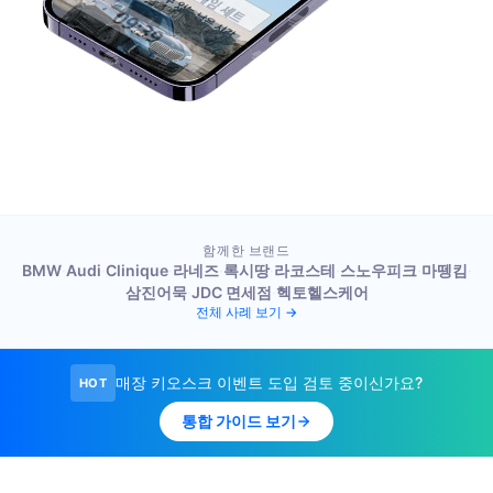
함께한 브랜드
BMW
·
Audi
·
Clinique
·
라네즈
·
록시땅
·
라코스테
·
스노우피크
·
마뗑킴
·
삼진어묵
·
JDC 면세점
·
헥토헬스케어
전체 사례 보기 →
매장 키오스크 이벤트 도입 검토 중이신가요?
HOT
통합 가이드 보기