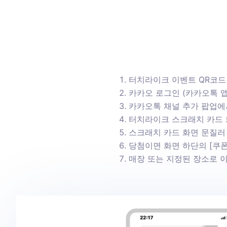
터치라이크 이벤트 QR코드
카카오 로그인 (카카오톡 앱
카카오톡 채널 추가 팝업에
터치라이크 스크래치 카드
스크래치 카드 화면 문질러
당첨이면 화면 하단의 [쿠
매장 또는 지정된 장소로 