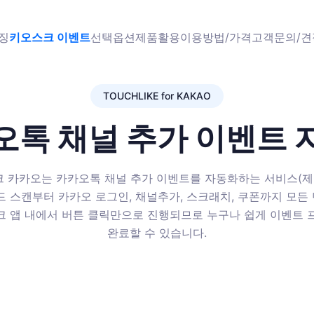
징
키오스크 이벤트
선택옵션
제품
활용
이용방법/가격
고객문의/
TOUCHLIKE for KAKAO
오톡 채널 추가 이벤트 
 카카오는 카카오톡 채널 추가 이벤트를 자동화하는 서비스(제
드 스캔부터 카카오 로그인, 채널추가, 스크래치, 쿠폰까지 모든
 앱 내에서 버튼 클릭만으로 진행되므로 누구나 쉽게 이벤트
완료할 수 있습니다.