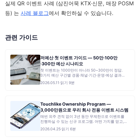
실제 QR 이벤트 사례 (삼진어묵 KTX·신문, 매장 POSM
등) 는
사례 블로그
에서 확인하실 수 있습니다.
관련 가이드
저예산 첫 이벤트 가이드 — 50만·100만
·300만 예산 시나리오
첫 이벤트는 1000만이 아니라 50~300만이 정답.
3가지 예산 구간별 경품·채널·기간·운영·예상 결과
시나리오, D-30~D+30 일정, 5가지 함정, 셀프 vs
2026.05.11
·
읽기
9
분
외주 매트릭스, 무료 도구 추천까지.
Touchlike Ownership Program —
3,000만원으로 우리 회사 전용 이벤트 시스템
매번 외주 견적 없이 3년 동안 무제한으로 이벤트를
진행하실 수 있는 신규 프로그램. 어떤 가치를 얻고,
비용 구조는 어떻게 되는지 정리했습니다.
2026.04.25
·
읽기
6
분