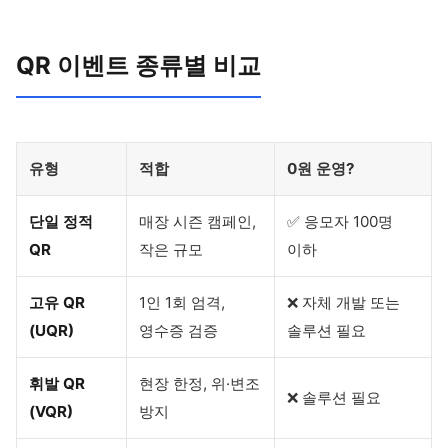
QR 이벤트 종류별 비교
유형
적합
0원 운영?
단일 정적
매장 시즌 캠페인,
✅ 응모자 100명
QR
작은 규모
이하
고유 QR
1인 1회 엄격,
❌ 자체 개발 또는
(UQR)
영수증 검증
솔루션 필요
휘발 QR
현장 한정, 위·변조
❌ 솔루션 필요
(VQR)
방지