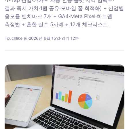
·1-Tap 진입·카카오 자동 인증·룰렛 시각 임팩트·
결과 즉시 가치·1탭 공유·모바일 폼 최적화) + 산업별
응모율 벤치마크 7개 + GA4·Meta Pixel·히트맵
측정법 + 흔한 실수 5사례 + 12개 체크리스트.
Touchlike 팀
·
2026년 6월 15일
·
읽기
12
분