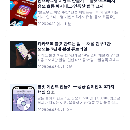
인스타그램 이벤트 만들기 — 룰렛·스크래치
응모 흐름·해시태그·인증샷·법적 표시
"팔로우만 하면 추첨" 단순 이벤트는 ROI 가 떨어지는
시대. 인스타그램 이벤트 5가지 유형, 응모 흐름 5단계,
해시태그 5종 매트릭스, 인증샷 UGC 설계, 광고 표시
2026.06.13
·
읽기
11
분
의무 + 알고리즘 패널티 5가지 회피 + 흔한 실패 5사례
+ 12개 자가 점검.
카카오톡 룰렛 만드는 법 — 채널 친구 1만
모으는 5단계 완전 튜토리얼
카카오 룰렛 하는 법 5단계로 14일 만에 채널 친구 1만
+ 응모자 3만 달성. 인센티브·응모·광고·알림톡·후속
사이클 + 예산 시나리오 3종 + BMW·헥토헬스케어·
2026.06.08
·
읽기
12
분
록시땅 실제 사례 4건. 카카오톡 룰렛 이벤트 처음
진행하는 마케터를 위한 완전 가이드.
룰렛 이벤트 만들기 — 성공 캠페인의 5가지
핵심 요소
같은 룰렛 이벤트라도 응모자 500명과 30,000명으로
결과가 갈리는 이유. 북극성 지표·경품 구성·확률 설계·
응모 흐름·운영 자동화 5가지 요소 + 자가 점검
2026.06.08
·
읽기
10
분
체크리스트 + 흔한 실수 5가지.