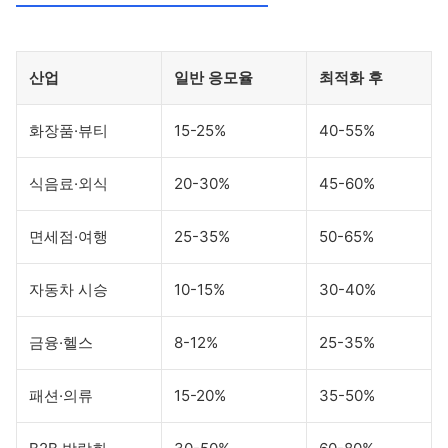
산업
일반 응모율
최적화 후
화장품·뷰티
15-25%
40-55%
식음료·외식
20-30%
45-60%
면세점·여행
25-35%
50-65%
자동차 시승
10-15%
30-40%
금융·헬스
8-12%
25-35%
패션·의류
15-20%
35-50%