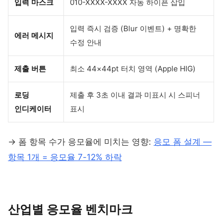
입력 마스크
010-XXXX-XXXX 자동 하이픈 삽입
입력 즉시 검증 (Blur 이벤트) + 명확한
에러 메시지
수정 안내
제출 버튼
최소 44×44pt 터치 영역 (Apple HIG)
로딩
제출 후 3초 이내 결과 미표시 시 스피너
인디케이터
표시
→ 폼 항목 수가 응모율에 미치는 영향:
응모 폼 설계 —
항목 1개 = 응모율 7-12% 하락
산업별 응모율 벤치마크