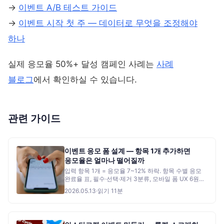
→
이벤트 A/B 테스트 가이드
→
이벤트 시작 첫 주 — 데이터로 무엇을 조정해야
하나
실제 응모율 50%+ 달성 캠페인 사례는
사례
블로그
에서 확인하실 수 있습니다.
관련 가이드
이벤트 응모 폼 설계 — 항목 1개 추가하면
응모율은 얼마나 떨어질까
입력 항목 1개 = 응모율 7~12% 하락. 항목 수별 응모
완료율 표, 필수·선택·제거 3분류, 모바일 폼 UX 6원칙,
항목별 손익 매트릭스, 캠페인 유형별 최적 항목 수,
2026.05.13
·
읽기
11
분
응모 깔때기 4단계, 런칭 전 7가지 체크리스트.