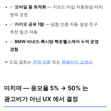
✅
모바일 폼 최적화
— 키보드 타입·자동완성·터치
영역 표준
✅
카카오 공유 1탭
— 당첨 인증 자동 생성·친구
추천 링크 자동
✅
BMW·라네즈·록시땅·헥토헬스케어 누적 운영
경험
→ 도입 검토는
견적 의뢰
또는
원페이지 소개서
.
마치며 — 응모율 5% → 50% 는
광고비가 아닌 UX 에서 결정