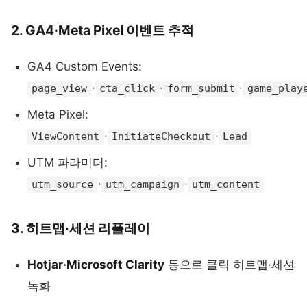
2. GA4·Meta Pixel 이벤트 추적
GA4 Custom Events:
·
·
·
page_view
cta_click
form_submit
game_play
Meta Pixel:
·
·
ViewContent
InitiateCheckout
Lead
UTM 파라미터:
·
·
utm_source
utm_campaign
utm_content
3. 히트맵·세션 리플레이
Hotjar·Microsoft Clarity
등으로 클릭 히트맵·세션
녹화