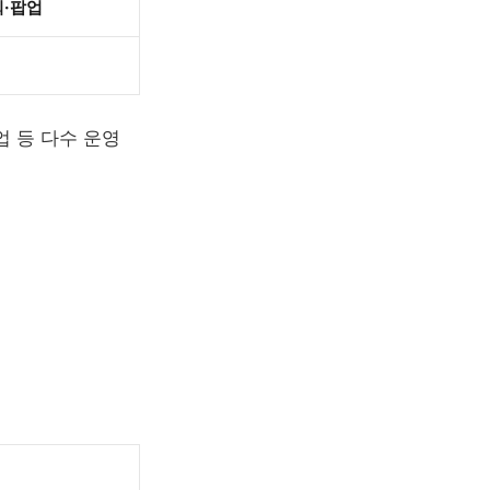
회·팝업
업 등 다수 운영