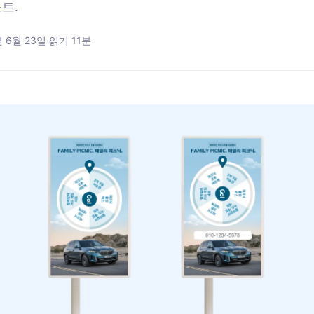
스트.
년 6월 23일
·
읽기
11
분