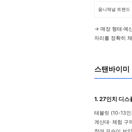
옴니채널 트렌드
→ 매장 형태·예
자리를 정확히 채
스탠바이미 
1. 27인치 디
태블릿 (10-13
계산대· 체험 
참여 모습이 보임)