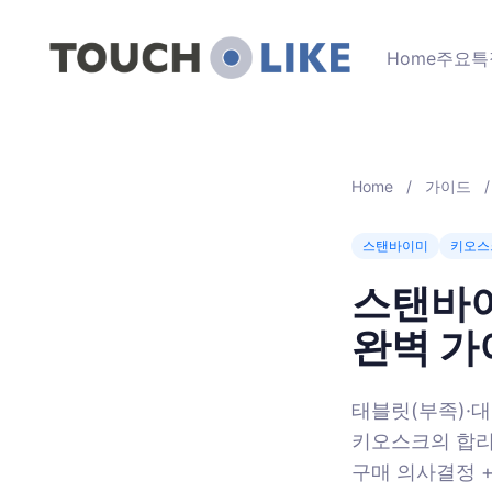
Home
주요특
Home
/
가이드
/
스탠바이미
키오스
스탠바이
완벽 가
태블릿(부족)·대
키오스크의 합리적
구매 의사결정 + 