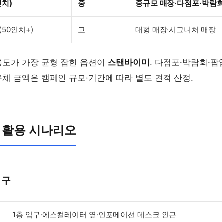
인치)
중
중규모 매장·다점포·박람
50인치+)
고
대형 매장·시그니처 매장
용도가 가장 균형 잡힌 옵션이
스탠바이미
. 다점포·박람회·팝
 구체 금액은 캠페인 규모·기간에 따라 별도 견적 산정.
 활용 시나리오
입구
1층 입구·에스컬레이터 옆·인포메이션 데스크 인근