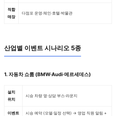
적합
다점포 운영·체인·호텔·박물관
매장
산업별 이벤트 시나리오 5종
1. 자동차 쇼룸 (BMW·Audi·메르세데스)
설치
시승 차량 옆·상담 부스·라운지
위치
이벤트
시승 예약 (모델·일정 선택) → 영업 직원 알림 +