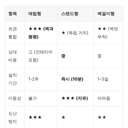
항목
매립형
스탠드형
벽걸이형
외관
★★★ (벽과
★★ (벽면
★ (독립 거치)
통합
평평)
부착)
상대
고 (인테리어
중
중
비용
포함)
설치
1-2주
즉시 (10분)
1-3일
기간
이동성
불가
★★★ (자유)
어려움
도난
★★★
★
★★
방지