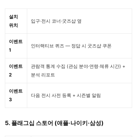
설치
입구·전시 코너·굿즈샵 옆
위치
이벤트
인터랙티브 퀴즈 — 정답 시 굿즈샵 쿠폰
1
이벤트
관람객 통계 수집 (관심 분야·연령·체류 시간) +
2
분석 리포트
이벤트
다음 전시 사전 등록 + 시즌별 알림
3
5. 플래그십 스토어 (애플·나이키·삼성)