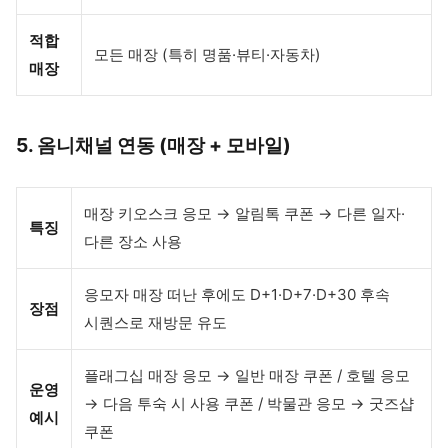
적합
모든 매장 (특히 명품·뷰티·자동차)
매장
5. 옴니채널 연동 (매장 + 모바일)
매장 키오스크 응모 → 알림톡 쿠폰 → 다른 일자·
특징
다른 장소 사용
응모자 매장 떠난 후에도 D+1·D+7·D+30 후속
장점
시퀀스로 재방문 유도
플래그십 매장 응모 → 일반 매장 쿠폰 / 호텔 응모
운영
→ 다음 투숙 시 사용 쿠폰 / 박물관 응모 → 굿즈샵
예시
쿠폰