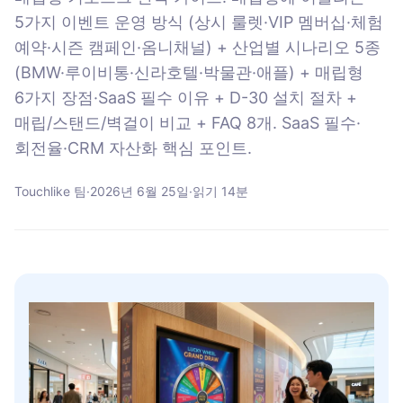
5가지 이벤트 운영 방식 (상시 룰렛·VIP 멤버십·체험
예약·시즌 캠페인·옴니채널) + 산업별 시나리오 5종
(BMW·루이비통·신라호텔·박물관·애플) + 매립형
6가지 장점·SaaS 필수 이유 + D-30 설치 절차 +
매립/스탠드/벽걸이 비교 + FAQ 8개. SaaS 필수·
회전율·CRM 자산화 핵심 포인트.
Touchlike 팀
·
2026년 6월 25일
·
읽기
14
분