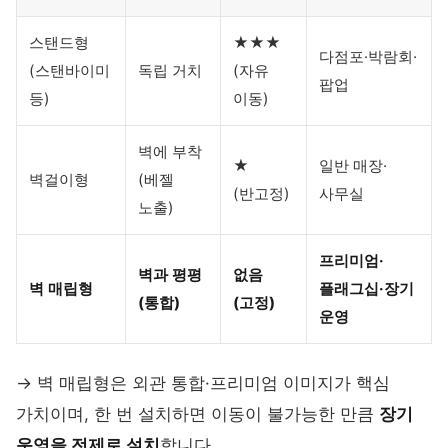
스탠드형
★★★
다점포·박람회·
(스탠바이미
독립 거치
(자유
팝업
등)
이동)
벽에 부착
★
일반 매장·
벽걸이형
(베젤
(반고정)
사무실
노출)
프리미엄·
벽과 평평
없음
벽 매립형
플래그십·장기
(통합)
(고정)
운영
→ 벽 매립형은 외관 통합·프리미엄 이미지가 핵심
가치이며, 한 번 설치하면 이동이 불가능한 만큼
장기
운영을 전제로 설치
합니다.