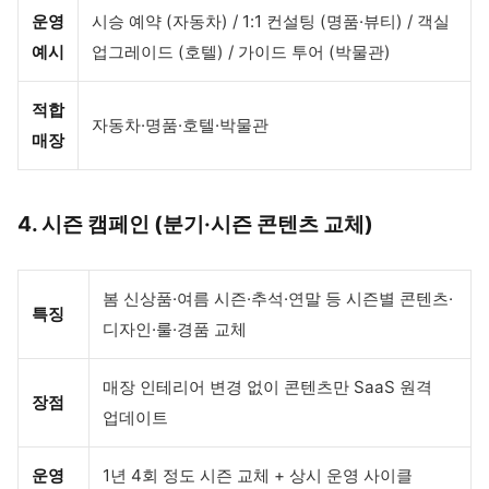
운영
시승 예약 (자동차) / 1:1 컨설팅 (명품·뷰티) / 객실
예시
업그레이드 (호텔) / 가이드 투어 (박물관)
적합
자동차·명품·호텔·박물관
매장
4. 시즌 캠페인 (분기·시즌 콘텐츠 교체)
봄 신상품·여름 시즌·추석·연말 등 시즌별 콘텐츠·
특징
디자인·룰·경품 교체
매장 인테리어 변경 없이 콘텐츠만 SaaS 원격
장점
업데이트
운영
1년 4회 정도 시즌 교체 + 상시 운영 사이클