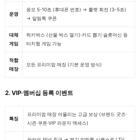
응모 5-10초 (휴대폰 번호) → 룰렛 회전 (3-5초)
운영
→ 알림톡 쿠폰
대체
럭키박스 (선물 박스 열기)·카드 뽑기·슬롯머신 등
게임
터치형 게임 가능
적합
모든 프리미엄 매장 (기본 운영 방식)
매장
2. VIP·멤버십 등록 이벤트
프리미엄 매장 어울리는 고급 보상 (브랜드 굿즈·
특징
시즌 쿠폰·VIP 라운지 액세스)
카카오 채널 친구 → 분기 알림톡 시퀀스로 LTV