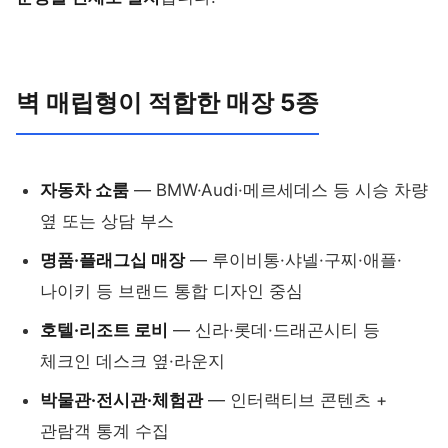
벽 매립형이 적합한 매장 5종
자동차 쇼룸
— BMW·Audi·메르세데스 등 시승 차량
옆 또는 상담 부스
명품·플래그십 매장
— 루이비통·샤넬·구찌·애플·
나이키 등 브랜드 통합 디자인 중심
호텔·리조트 로비
— 신라·롯데·드래곤시티 등
체크인 데스크 옆·라운지
박물관·전시관·체험관
— 인터랙티브 콘텐츠 +
관람객 통계 수집