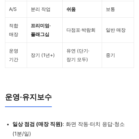
A/S
분리 작업
쉬움
보통
적합
프리미엄·
다점포·박람회
일반 매장
매장
플래그십
운영
유연 (단기·
장기 (1년+)
중기
기간
장기 모두)
운영·유지보수
일상 점검 (매장 직원)
: 화면 작동·터치 응답·청소
(1분/일)