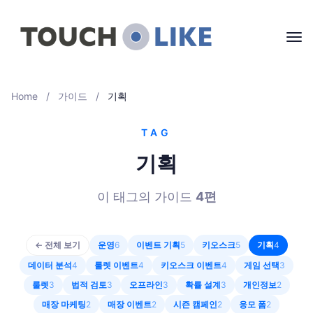
Home
/
가이드
/
기획
TAG
기획
이 태그의 가이드
4
편
← 전체 보기
운영
6
이벤트 기획
5
키오스크
5
기획
4
데이터 분석
4
룰렛 이벤트
4
키오스크 이벤트
4
게임 선택
3
룰렛
3
법적 검토
3
오프라인
3
확률 설계
3
개인정보
2
매장 마케팅
2
매장 이벤트
2
시즌 캠페인
2
응모 폼
2