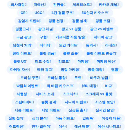
의사결정
2
저예산
2
전환율
2
체크리스트
2
카카오 채널
2
QR
2
UGC
2
4단 경품 구조
1
50인치 키오스크
1
감열지 프린터
1
경품 선정
1
경품 설계
1
경품 조달
1
경품고시
1
광고 채널
1
광고 vs 경품
1
광고 vs 이벤트
1
구글 광고
1
구현
1
기프티콘 자동 발송
1
네이버 광고
1
당첨자 처리
1
데이터
1
도입 가이드
1
동의서
1
라네즈
1
런칭 이벤트
1
룰렛 경품
1
룰렛 슬롯
1
룰렛 이벤트 만들기
1
룰렛 UX
1
리드 수집
1
리포트
1
마케팅
1
마케팅 예산
1
마케팅 자산
1
메타 광고
1
명절 마케팅
1
명품 매장
1
명함
1
모바일 쿠폰
1
모바일 통합
1
무료
1
바우처 발급
1
박람회 이벤트
1
벽 매립 키오스크
1
뷰티 매장
1
비교
1
사행성
1
서비스 소개
1
스크래치
1
스크래치 vs 룰렛
1
스탠바이미
1
슬롯 설계
1
시니어 이벤트
1
시스템 보안
1
시승 이벤트
1
시연 이벤트
1
신상품 출시
1
실시간 운영
1
실험 설계
1
심리 분석
1
아동 이벤트
1
알림톡
1
어뷰저 대응
1
어트랙션
1
연간 캘린더
1
예산
1
예산 배분
1
예산 시나리오
1