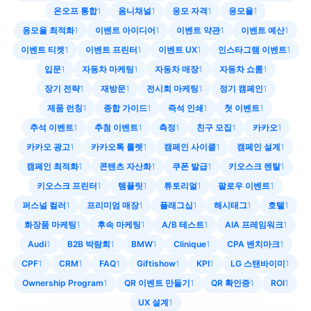
온오프 통합
1
옴니채널
1
응모 자격
1
응모율
1
응모율 최적화
1
이벤트 아이디어
1
이벤트 약관
1
이벤트 예산
1
이벤트 티켓
1
이벤트 프린터
1
이벤트 UX
1
인스타그램 이벤트
1
입문
1
자동차 마케팅
1
자동차 매장
1
자동차 쇼룸
1
장기 전략
1
재방문
1
전시회 마케팅
1
정기 캠페인
1
제품 런칭
1
종합 가이드
1
즉석 인쇄
1
첫 이벤트
1
추석 이벤트
1
추첨 이벤트
1
측정
1
친구 모집
1
카카오
1
카카오 광고
1
카카오톡 룰렛
1
캠페인 사이클
1
캠페인 설계
1
캠페인 최적화
1
콘텐츠 자산화
1
쿠폰 발급
1
키오스크 렌탈
1
키오스크 프린터
1
템플릿
1
튜토리얼
1
팔로우 이벤트
1
퍼스널 컬러
1
프리미엄 매장
1
플래그십
1
해시태그
1
호텔
1
화장품 마케팅
1
후속 마케팅
1
A/B 테스트
1
AIA 프레임워크
1
Audi
1
B2B 박람회
1
BMW
1
Clinique
1
CPA 벤치마크
1
CPF
1
CRM
1
FAQ
1
Giftishow
1
KPI
1
LG 스탠바이미
1
Ownership Program
1
QR 이벤트 만들기
1
QR 확인증
1
ROI
1
UX 설계
1