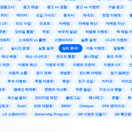
경품고시
1
광고 채널
1
광고 vs 경품
1
광고 vs 이벤트
1
구글 광고
1
 처리
1
데이터
1
도입 가이드
1
동의서
1
라네즈
1
런칭 이벤트
1
 UX
1
리드 수집
1
리포트
1
마케팅
1
마케팅 예산
1
마케팅 자산
1
쿠폰
1
모바일 통합
1
무료
1
바우처 발급
1
박람회 이벤트
1
벽 매립 
크래치
1
스크래치 vs 룰렛
1
스탠바이미
1
슬롯 설계
1
시니어 이벤트
1
시
1
실시간 운영
1
실험 설계
1
심리 분석
1
아동 이벤트
1
알림톡
1
예산 배분
1
예산 시나리오
1
온오프 통합
1
옴니채널
1
응모 자격
1
 약관
1
이벤트 예산
1
이벤트 티켓
1
이벤트 프린터
1
이벤트 UX
1
1
자동차 쇼룸
1
장기 전략
1
재방문
1
전시회 마케팅
1
정기 캠페인
1
1
추석 이벤트
1
추첨 이벤트
1
측정
1
친구 모집
1
카카오
1
카카오
설계
1
캠페인 최적화
1
콘텐츠 자산화
1
쿠폰 발급
1
키오스크 렌탈
1
1
퍼스널 컬러
1
프리미엄 매장
1
플래그십
1
해시태그
1
호텔
1
화
레임워크
1
Audi
1
B2B 박람회
1
BMW
1
Clinique
1
CPA 벤치마크
1
LG 스탠바이미
1
Ownership Program
1
QR 이벤트 만들기
1
QR 확인증