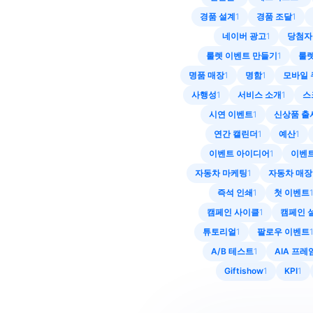
경품 설계
1
경품 조달
1
네이버 광고
1
당첨자
룰렛 이벤트 만들기
1
룰렛
명품 매장
1
명함
1
모바일 
사행성
1
서비스 소개
1
스
시연 이벤트
1
신상품 출
연간 캘린더
1
예산
1
이벤트 아이디어
1
이벤트
자동차 마케팅
1
자동차 매장
즉석 인쇄
1
첫 이벤트
캠페인 사이클
1
캠페인 
튜토리얼
1
팔로우 이벤트
A/B 테스트
1
AIA 프
Giftishow
1
KPI
1