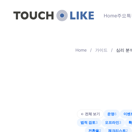
Home
주요특
Home
/
가이드
/
심리 분
← 전체 보기
운영
6
이벤
법적 검토
3
오프라인
3
확
전환율
2
체크리스트
2