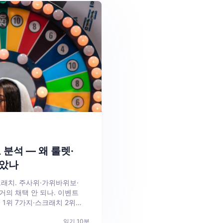
분석 — 왜 룰렛·
았나
스크래치. 주사위·가위바위보·
거의 채택 안 되나. 이벤트
 1위 7가지·스크래치 2위
임 실패 분석, 스킬 게임의
읽기
10
분
정 매트릭스.