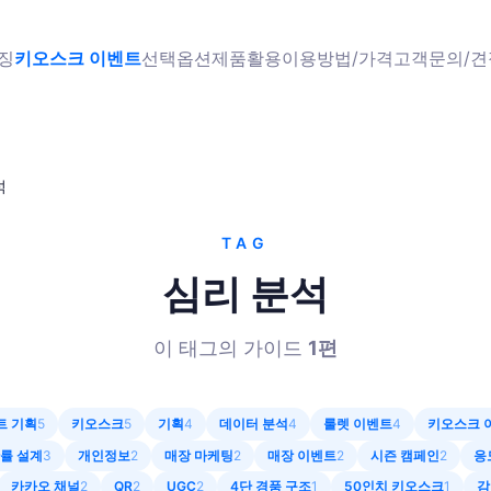
징
키오스크 이벤트
선택옵션
제품
활용
이용방법/가격
고객문의/
석
TAG
심리 분석
이 태그의 가이드
1
편
트 기획
5
키오스크
5
기획
4
데이터 분석
4
룰렛 이벤트
4
키오스크 
률 설계
3
개인정보
2
매장 마케팅
2
매장 이벤트
2
시즌 캠페인
2
응
카카오 채널
2
QR
2
UGC
2
4단 경품 구조
1
50인치 키오스크
1
감