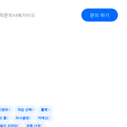
견적문의
사례
가이드
문의 하기
이벤트
4
게임 선택
3
룰렛
3
모 폼
2
의사결정
2
저예산
2
열지 프린터
1
경품 선정
1