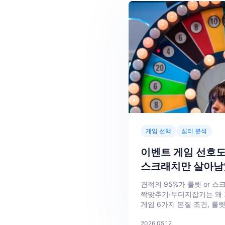
게임 선택
심리 분석
이벤트 게임 선호도 
스크래치만 살아남
견적의 95%가 룰렛 or 
짝맞추기·두더지잡기는 왜 
게임 6가지 본질 조건, 룰렛
5가지 이유, 8가지 다른 게
2026.05.12
함정, 예외 3경우, 의사결