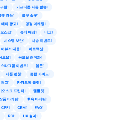
구현
1
기프티콘 자동 발송
1
룰렛 경품
1
룰렛 슬롯
1
메타 광고
1
명절 마케팅
1
키오스크
1
뷰티 매장
1
비교
1
시스템 보안
1
시승 이벤트
1
어뷰저 대응
1
어트랙션
1
응모율
1
응모율 최적화
1
인스타그램 이벤트
1
입문
1
제품 런칭
1
종합 가이드
1
 광고
1
카카오톡 룰렛
1
키오스크 프린터
1
템플릿
1
장품 마케팅
1
후속 마케팅
1
CPF
1
CRM
1
FAQ
1
1
ROI
1
UX 설계
1