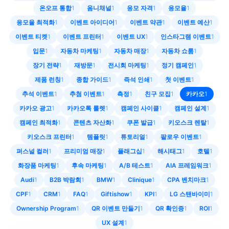
온오프 통합
1
옴니채널
1
응모 자격
1
응모율
1
응모율 최적화
1
이벤트 아이디어
1
이벤트 약관
1
이벤트 예산
1
이벤트 티켓
1
이벤트 프린터
1
이벤트 UX
1
인스타그램 이벤트
1
입문
1
자동차 마케팅
1
자동차 매장
1
자동차 쇼룸
1
장기 전략
1
재방문
1
전시회 마케팅
1
정기 캠페인
1
제품 런칭
1
종합 가이드
1
즉석 인쇄
1
첫 이벤트
1
추석 이벤트
1
추첨 이벤트
1
측정
1
친구 모집
1
카카오
1
카카오 광고
1
카카오톡 룰렛
1
캠페인 사이클
1
캠페인 설계
1
캠페인 최적화
1
콘텐츠 자산화
1
쿠폰 발급
1
키오스크 렌탈
1
키오스크 프린터
1
템플릿
1
튜토리얼
1
팔로우 이벤트
1
퍼스널 컬러
1
프리미엄 매장
1
플래그십
1
해시태그
1
호텔
1
화장품 마케팅
1
후속 마케팅
1
A/B 테스트
1
AIA 프레임워크
1
Audi
1
B2B 박람회
1
BMW
1
Clinique
1
CPA 벤치마크
1
CPF
1
CRM
1
FAQ
1
Giftishow
1
KPI
1
LG 스탠바이미
1
Ownership Program
1
QR 이벤트 만들기
1
QR 확인증
1
ROI
1
UX 설계
1