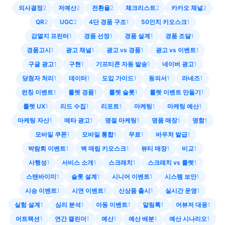
의사결정
2
저예산
2
전환율
2
체크리스트
2
카카오 채널
2
QR
2
UGC
2
4단 경품 구조
1
50인치 키오스크
1
감열지 프린터
1
경품 선정
1
경품 설계
1
경품 조달
1
경품고시
1
광고 채널
1
광고 vs 경품
1
광고 vs 이벤트
1
구글 광고
1
구현
1
기프티콘 자동 발송
1
네이버 광고
1
당첨자 처리
1
데이터
1
도입 가이드
1
동의서
1
라네즈
1
런칭 이벤트
1
룰렛 경품
1
룰렛 슬롯
1
룰렛 이벤트 만들기
1
룰렛 UX
1
리드 수집
1
리포트
1
마케팅
1
마케팅 예산
1
마케팅 자산
1
메타 광고
1
명절 마케팅
1
명품 매장
1
명함
1
모바일 쿠폰
1
모바일 통합
1
무료
1
바우처 발급
1
박람회 이벤트
1
벽 매립 키오스크
1
뷰티 매장
1
비교
1
사행성
1
서비스 소개
1
스크래치
1
스크래치 vs 룰렛
1
스탠바이미
1
슬롯 설계
1
시니어 이벤트
1
시스템 보안
1
시승 이벤트
1
시연 이벤트
1
신상품 출시
1
실시간 운영
1
실험 설계
1
심리 분석
1
아동 이벤트
1
알림톡
1
어뷰저 대응
1
어트랙션
1
연간 캘린더
1
예산
1
예산 배분
1
예산 시나리오
1