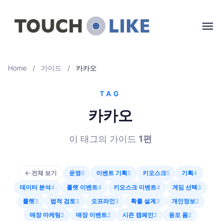
Home
/
가이드
/
카카오
TAG
카카오
이 태그의 가이드
1
편
← 전체 보기
운영
6
이벤트 기획
5
키오스크
5
기획
4
데이터 분석
4
룰렛 이벤트
4
키오스크 이벤트
4
게임 선택
3
룰렛
3
법적 검토
3
오프라인
3
확률 설계
3
개인정보
2
매장 마케팅
2
매장 이벤트
2
시즌 캠페인
2
응모 폼
2