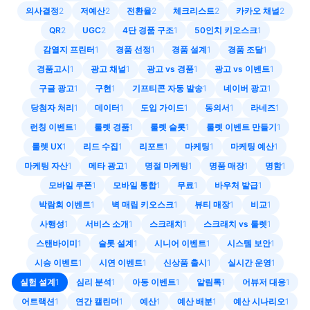
의사결정
2
저예산
2
전환율
2
체크리스트
2
카카오 채널
2
QR
2
UGC
2
4단 경품 구조
1
50인치 키오스크
1
감열지 프린터
1
경품 선정
1
경품 설계
1
경품 조달
1
경품고시
1
광고 채널
1
광고 vs 경품
1
광고 vs 이벤트
1
구글 광고
1
구현
1
기프티콘 자동 발송
1
네이버 광고
1
당첨자 처리
1
데이터
1
도입 가이드
1
동의서
1
라네즈
1
런칭 이벤트
1
룰렛 경품
1
룰렛 슬롯
1
룰렛 이벤트 만들기
1
룰렛 UX
1
리드 수집
1
리포트
1
마케팅
1
마케팅 예산
1
마케팅 자산
1
메타 광고
1
명절 마케팅
1
명품 매장
1
명함
1
모바일 쿠폰
1
모바일 통합
1
무료
1
바우처 발급
1
박람회 이벤트
1
벽 매립 키오스크
1
뷰티 매장
1
비교
1
사행성
1
서비스 소개
1
스크래치
1
스크래치 vs 룰렛
1
스탠바이미
1
슬롯 설계
1
시니어 이벤트
1
시스템 보안
1
시승 이벤트
1
시연 이벤트
1
신상품 출시
1
실시간 운영
1
실험 설계
1
심리 분석
1
아동 이벤트
1
알림톡
1
어뷰저 대응
1
어트랙션
1
연간 캘린더
1
예산
1
예산 배분
1
예산 시나리오
1