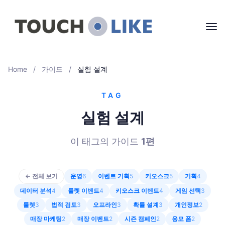
Home
/
가이드
/
실험 설계
TAG
실험 설계
이 태그의 가이드
1
편
← 전체 보기
운영
6
이벤트 기획
5
키오스크
5
기획
4
데이터 분석
4
룰렛 이벤트
4
키오스크 이벤트
4
게임 선택
3
룰렛
3
법적 검토
3
오프라인
3
확률 설계
3
개인정보
2
매장 마케팅
2
매장 이벤트
2
시즌 캠페인
2
응모 폼
2