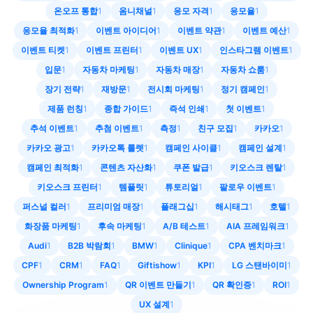
온오프 통합
1
옴니채널
1
응모 자격
1
응모율
1
응모율 최적화
1
이벤트 아이디어
1
이벤트 약관
1
이벤트 예산
1
이벤트 티켓
1
이벤트 프린터
1
이벤트 UX
1
인스타그램 이벤트
1
입문
1
자동차 마케팅
1
자동차 매장
1
자동차 쇼룸
1
장기 전략
1
재방문
1
전시회 마케팅
1
정기 캠페인
1
제품 런칭
1
종합 가이드
1
즉석 인쇄
1
첫 이벤트
1
추석 이벤트
1
추첨 이벤트
1
측정
1
친구 모집
1
카카오
1
카카오 광고
1
카카오톡 룰렛
1
캠페인 사이클
1
캠페인 설계
1
캠페인 최적화
1
콘텐츠 자산화
1
쿠폰 발급
1
키오스크 렌탈
1
키오스크 프린터
1
템플릿
1
튜토리얼
1
팔로우 이벤트
1
퍼스널 컬러
1
프리미엄 매장
1
플래그십
1
해시태그
1
호텔
1
화장품 마케팅
1
후속 마케팅
1
A/B 테스트
1
AIA 프레임워크
1
Audi
1
B2B 박람회
1
BMW
1
Clinique
1
CPA 벤치마크
1
CPF
1
CRM
1
FAQ
1
Giftishow
1
KPI
1
LG 스탠바이미
1
Ownership Program
1
QR 이벤트 만들기
1
QR 확인증
1
ROI
1
UX 설계
1