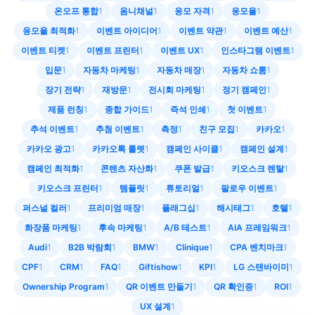
온오프 통합
1
옴니채널
1
응모 자격
1
응모율
1
응모율 최적화
1
이벤트 아이디어
1
이벤트 약관
1
이벤트 예산
1
이벤트 티켓
1
이벤트 프린터
1
이벤트 UX
1
인스타그램 이벤트
1
입문
1
자동차 마케팅
1
자동차 매장
1
자동차 쇼룸
1
장기 전략
1
재방문
1
전시회 마케팅
1
정기 캠페인
1
제품 런칭
1
종합 가이드
1
즉석 인쇄
1
첫 이벤트
1
추석 이벤트
1
추첨 이벤트
1
측정
1
친구 모집
1
카카오
1
카카오 광고
1
카카오톡 룰렛
1
캠페인 사이클
1
캠페인 설계
1
캠페인 최적화
1
콘텐츠 자산화
1
쿠폰 발급
1
키오스크 렌탈
1
키오스크 프린터
1
템플릿
1
튜토리얼
1
팔로우 이벤트
1
퍼스널 컬러
1
프리미엄 매장
1
플래그십
1
해시태그
1
호텔
1
화장품 마케팅
1
후속 마케팅
1
A/B 테스트
1
AIA 프레임워크
1
Audi
1
B2B 박람회
1
BMW
1
Clinique
1
CPA 벤치마크
1
CPF
1
CRM
1
FAQ
1
Giftishow
1
KPI
1
LG 스탠바이미
1
Ownership Program
1
QR 이벤트 만들기
1
QR 확인증
1
ROI
1
UX 설계
1