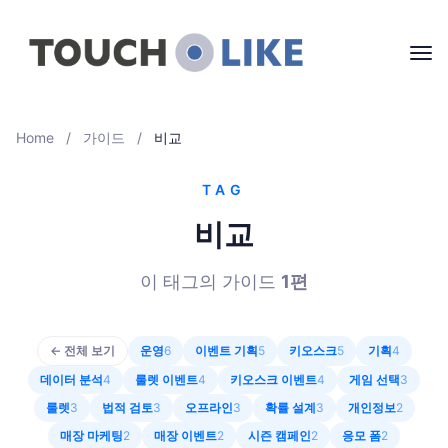
Home
/
가이드
/
비교
TAG
비교
이 태그의 가이드
1
편
← 전체 보기
운영
6
이벤트 기획
5
키오스크
5
기획
4
데이터 분석
4
룰렛 이벤트
4
키오스크 이벤트
4
게임 선택
3
룰렛
3
법적 검토
3
오프라인
3
확률 설계
3
개인정보
2
매장 마케팅
2
매장 이벤트
2
시즌 캠페인
2
응모 폼
2