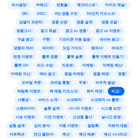
의사결정
2
저예산
2
전환율
2
체크리스트
2
카카오 채널
2
QR
2
UGC
2
4단 경품 구조
1
50인치 키오스크
1
감열지 프린터
1
경품 선정
1
경품 설계
1
경품 조달
1
경품고시
1
광고 채널
1
광고 vs 경품
1
광고 vs 이벤트
1
구글 광고
1
구현
1
기프티콘 자동 발송
1
네이버 광고
1
당첨자 처리
1
데이터
1
도입 가이드
1
동의서
1
라네즈
1
런칭 이벤트
1
룰렛 경품
1
룰렛 슬롯
1
룰렛 이벤트 만들기
1
룰렛 UX
1
리드 수집
1
리포트
1
마케팅
1
마케팅 예산
1
마케팅 자산
1
메타 광고
1
명절 마케팅
1
명품 매장
1
명함
1
모바일 쿠폰
1
모바일 통합
1
무료
1
바우처 발급
1
박람회 이벤트
1
벽 매립 키오스크
1
뷰티 매장
1
비교
1
사행성
1
서비스 소개
1
스크래치
1
스크래치 vs 룰렛
1
스탠바이미
1
슬롯 설계
1
시니어 이벤트
1
시스템 보안
1
시승 이벤트
1
시연 이벤트
1
신상품 출시
1
실시간 운영
1
실험 설계
1
심리 분석
1
아동 이벤트
1
알림톡
1
어뷰저 대응
1
어트랙션
1
연간 캘린더
1
예산
1
예산 배분
1
예산 시나리오
1