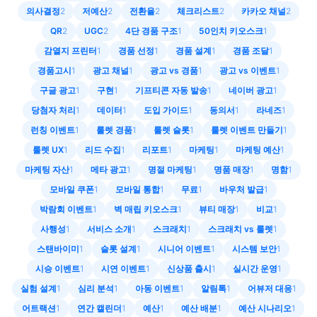
의사결정
2
저예산
2
전환율
2
체크리스트
2
카카오 채널
2
QR
2
UGC
2
4단 경품 구조
1
50인치 키오스크
1
감열지 프린터
1
경품 선정
1
경품 설계
1
경품 조달
1
경품고시
1
광고 채널
1
광고 vs 경품
1
광고 vs 이벤트
1
구글 광고
1
구현
1
기프티콘 자동 발송
1
네이버 광고
1
당첨자 처리
1
데이터
1
도입 가이드
1
동의서
1
라네즈
1
런칭 이벤트
1
룰렛 경품
1
룰렛 슬롯
1
룰렛 이벤트 만들기
1
룰렛 UX
1
리드 수집
1
리포트
1
마케팅
1
마케팅 예산
1
마케팅 자산
1
메타 광고
1
명절 마케팅
1
명품 매장
1
명함
1
모바일 쿠폰
1
모바일 통합
1
무료
1
바우처 발급
1
박람회 이벤트
1
벽 매립 키오스크
1
뷰티 매장
1
비교
1
사행성
1
서비스 소개
1
스크래치
1
스크래치 vs 룰렛
1
스탠바이미
1
슬롯 설계
1
시니어 이벤트
1
시스템 보안
1
시승 이벤트
1
시연 이벤트
1
신상품 출시
1
실시간 운영
1
실험 설계
1
심리 분석
1
아동 이벤트
1
알림톡
1
어뷰저 대응
1
어트랙션
1
연간 캘린더
1
예산
1
예산 배분
1
예산 시나리오
1