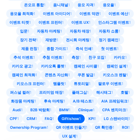
온오프 통합
1
옴니채널
1
응모 자격
1
응모율
1
응모율 최적화
1
이벤트 아이디어
1
이벤트 약관
1
이벤트 예산
1
이벤트 티켓
1
이벤트 프린터
1
이벤트 UX
1
인스타그램 이벤트
1
입문
1
자동차 마케팅
1
자동차 매장
1
자동차 쇼룸
1
장기 전략
1
재방문
1
전시회 마케팅
1
정기 캠페인
1
제품 런칭
1
종합 가이드
1
즉석 인쇄
1
첫 이벤트
1
추석 이벤트
1
추첨 이벤트
1
측정
1
친구 모집
1
카카오
1
카카오 광고
1
카카오톡 룰렛
1
캠페인 사이클
1
캠페인 설계
1
캠페인 최적화
1
콘텐츠 자산화
1
쿠폰 발급
1
키오스크 렌탈
1
키오스크 프린터
1
템플릿
1
튜토리얼
1
팔로우 이벤트
1
퍼스널 컬러
1
프리미엄 매장
1
플래그십
1
해시태그
1
호텔
1
화장품 마케팅
1
후속 마케팅
1
A/B 테스트
1
AIA 프레임워크
1
Audi
1
B2B 박람회
1
BMW
1
Clinique
1
CPA 벤치마크
1
CPF
1
CRM
1
FAQ
1
Giftishow
1
KPI
1
LG 스탠바이미
1
Ownership Program
1
QR 이벤트 만들기
1
QR 확인증
1
ROI
1
UX 설계
1