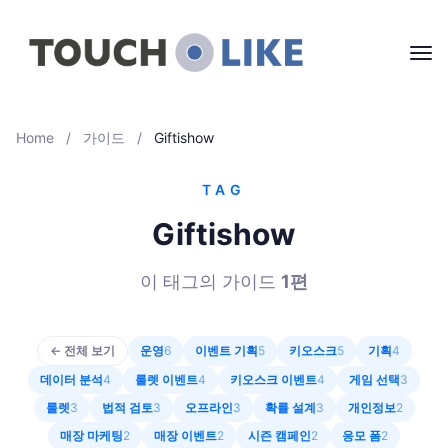
Home
/
가이드
/
Giftishow
TAG
Giftishow
이 태그의 가이드
1
편
← 전체 보기
운영
6
이벤트 기획
5
키오스크
5
기획
4
데이터 분석
4
룰렛 이벤트
4
키오스크 이벤트
4
게임 선택
3
룰렛
3
법적 검토
3
오프라인
3
확률 설계
3
개인정보
2
매장 마케팅
2
매장 이벤트
2
시즌 캠페인
2
응모 폼
2