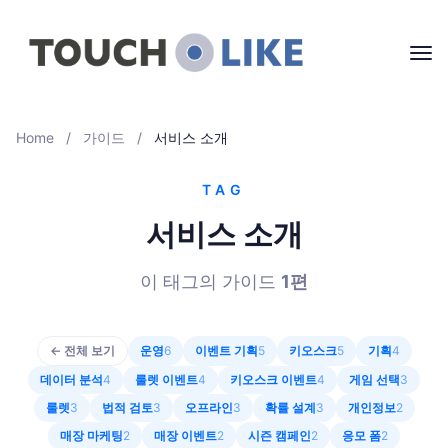
Home
/
가이드
/
서비스 소개
TAG
서비스 소개
이 태그의 가이드
1
편
← 전체 보기
운영
6
이벤트 기획
5
키오스크
5
기획
4
데이터 분석
4
룰렛 이벤트
4
키오스크 이벤트
4
게임 선택
3
룰렛
3
법적 검토
3
오프라인
3
확률 설계
3
개인정보
2
매장 마케팅
2
매장 이벤트
2
시즌 캠페인
2
응모 폼
2