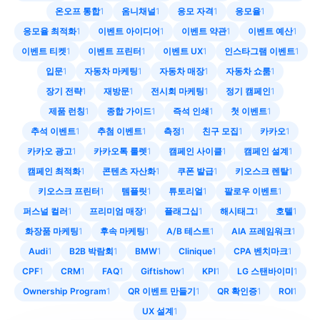
온오프 통합
1
옴니채널
1
응모 자격
1
응모율
1
응모율 최적화
1
이벤트 아이디어
1
이벤트 약관
1
이벤트 예산
1
이벤트 티켓
1
이벤트 프린터
1
이벤트 UX
1
인스타그램 이벤트
1
입문
1
자동차 마케팅
1
자동차 매장
1
자동차 쇼룸
1
장기 전략
1
재방문
1
전시회 마케팅
1
정기 캠페인
1
제품 런칭
1
종합 가이드
1
즉석 인쇄
1
첫 이벤트
1
추석 이벤트
1
추첨 이벤트
1
측정
1
친구 모집
1
카카오
1
카카오 광고
1
카카오톡 룰렛
1
캠페인 사이클
1
캠페인 설계
1
캠페인 최적화
1
콘텐츠 자산화
1
쿠폰 발급
1
키오스크 렌탈
1
키오스크 프린터
1
템플릿
1
튜토리얼
1
팔로우 이벤트
1
퍼스널 컬러
1
프리미엄 매장
1
플래그십
1
해시태그
1
호텔
1
화장품 마케팅
1
후속 마케팅
1
A/B 테스트
1
AIA 프레임워크
1
Audi
1
B2B 박람회
1
BMW
1
Clinique
1
CPA 벤치마크
1
CPF
1
CRM
1
FAQ
1
Giftishow
1
KPI
1
LG 스탠바이미
1
Ownership Program
1
QR 이벤트 만들기
1
QR 확인증
1
ROI
1
UX 설계
1