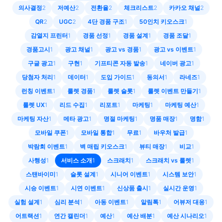
의사결정
2
저예산
2
전환율
2
체크리스트
2
카카오 채널
2
QR
2
UGC
2
4단 경품 구조
1
50인치 키오스크
1
감열지 프린터
1
경품 선정
1
경품 설계
1
경품 조달
1
경품고시
1
광고 채널
1
광고 vs 경품
1
광고 vs 이벤트
1
구글 광고
1
구현
1
기프티콘 자동 발송
1
네이버 광고
1
당첨자 처리
1
데이터
1
도입 가이드
1
동의서
1
라네즈
1
런칭 이벤트
1
룰렛 경품
1
룰렛 슬롯
1
룰렛 이벤트 만들기
1
룰렛 UX
1
리드 수집
1
리포트
1
마케팅
1
마케팅 예산
1
마케팅 자산
1
메타 광고
1
명절 마케팅
1
명품 매장
1
명함
1
모바일 쿠폰
1
모바일 통합
1
무료
1
바우처 발급
1
박람회 이벤트
1
벽 매립 키오스크
1
뷰티 매장
1
비교
1
사행성
1
서비스 소개
1
스크래치
1
스크래치 vs 룰렛
1
스탠바이미
1
슬롯 설계
1
시니어 이벤트
1
시스템 보안
1
시승 이벤트
1
시연 이벤트
1
신상품 출시
1
실시간 운영
1
실험 설계
1
심리 분석
1
아동 이벤트
1
알림톡
1
어뷰저 대응
1
어트랙션
1
연간 캘린더
1
예산
1
예산 배분
1
예산 시나리오
1