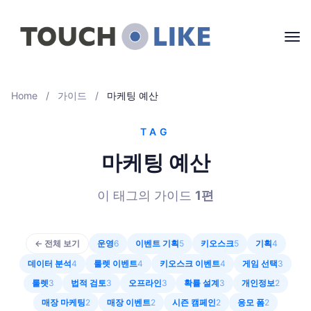
Home
/
가이드
/
마케팅 예산
TAG
마케팅 예산
이 태그의 가이드
1
편
← 전체 보기
운영
6
이벤트 기획
5
키오스크
5
기획
4
데이터 분석
4
룰렛 이벤트
4
키오스크 이벤트
4
게임 선택
3
룰렛
3
법적 검토
3
오프라인
3
확률 설계
3
개인정보
2
매장 마케팅
2
매장 이벤트
2
시즌 캠페인
2
응모 폼
2