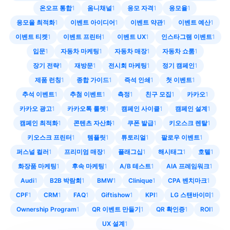
온오프 통합
1
옴니채널
1
응모 자격
1
응모율
1
응모율 최적화
1
이벤트 아이디어
1
이벤트 약관
1
이벤트 예산
1
이벤트 티켓
1
이벤트 프린터
1
이벤트 UX
1
인스타그램 이벤트
1
입문
1
자동차 마케팅
1
자동차 매장
1
자동차 쇼룸
1
장기 전략
1
재방문
1
전시회 마케팅
1
정기 캠페인
1
제품 런칭
1
종합 가이드
1
즉석 인쇄
1
첫 이벤트
1
추석 이벤트
1
추첨 이벤트
1
측정
1
친구 모집
1
카카오
1
카카오 광고
1
카카오톡 룰렛
1
캠페인 사이클
1
캠페인 설계
1
캠페인 최적화
1
콘텐츠 자산화
1
쿠폰 발급
1
키오스크 렌탈
1
키오스크 프린터
1
템플릿
1
튜토리얼
1
팔로우 이벤트
1
퍼스널 컬러
1
프리미엄 매장
1
플래그십
1
해시태그
1
호텔
1
화장품 마케팅
1
후속 마케팅
1
A/B 테스트
1
AIA 프레임워크
1
Audi
1
B2B 박람회
1
BMW
1
Clinique
1
CPA 벤치마크
1
CPF
1
CRM
1
FAQ
1
Giftishow
1
KPI
1
LG 스탠바이미
1
Ownership Program
1
QR 이벤트 만들기
1
QR 확인증
1
ROI
1
UX 설계
1