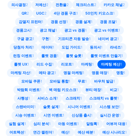
의사결정
2
저예산
2
전환율
2
체크리스트
2
카카오 채널
2
QR
2
UGC
2
4단 경품 구조
1
50인치 키오스크
1
감열지 프린터
1
경품 선정
1
경품 설계
1
경품 조달
1
경품고시
1
광고 채널
1
광고 vs 경품
1
광고 vs 이벤트
1
구글 광고
1
구현
1
기프티콘 자동 발송
1
네이버 광고
1
당첨자 처리
1
데이터
1
도입 가이드
1
동의서
1
라네즈
1
런칭 이벤트
1
룰렛 경품
1
룰렛 슬롯
1
룰렛 이벤트 만들기
1
룰렛 UX
1
리드 수집
1
리포트
1
마케팅
1
마케팅 예산
1
마케팅 자산
1
메타 광고
1
명절 마케팅
1
명품 매장
1
명함
1
모바일 쿠폰
1
모바일 통합
1
무료
1
바우처 발급
1
박람회 이벤트
1
벽 매립 키오스크
1
뷰티 매장
1
비교
1
사행성
1
서비스 소개
1
스크래치
1
스크래치 vs 룰렛
1
스탠바이미
1
슬롯 설계
1
시니어 이벤트
1
시스템 보안
1
시승 이벤트
1
시연 이벤트
1
신상품 출시
1
실시간 운영
1
실험 설계
1
심리 분석
1
아동 이벤트
1
알림톡
1
어뷰저 대응
1
어트랙션
1
연간 캘린더
1
예산
1
예산 배분
1
예산 시나리오
1