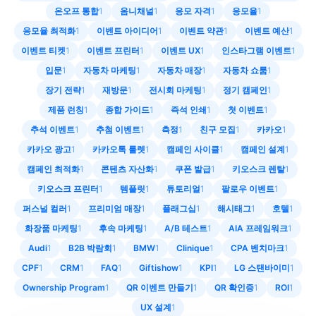
온오프 통합
1
옴니채널
1
응모 자격
1
응모율
1
응모율 최적화
1
이벤트 아이디어
1
이벤트 약관
1
이벤트 예산
1
이벤트 티켓
1
이벤트 프린터
1
이벤트 UX
1
인스타그램 이벤트
1
입문
1
자동차 마케팅
1
자동차 매장
1
자동차 쇼룸
1
장기 전략
1
재방문
1
전시회 마케팅
1
정기 캠페인
1
제품 런칭
1
종합 가이드
1
즉석 인쇄
1
첫 이벤트
1
추석 이벤트
1
추첨 이벤트
1
측정
1
친구 모집
1
카카오
1
카카오 광고
1
카카오톡 룰렛
1
캠페인 사이클
1
캠페인 설계
1
캠페인 최적화
1
콘텐츠 자산화
1
쿠폰 발급
1
키오스크 렌탈
1
키오스크 프린터
1
템플릿
1
튜토리얼
1
팔로우 이벤트
1
퍼스널 컬러
1
프리미엄 매장
1
플래그십
1
해시태그
1
호텔
1
화장품 마케팅
1
후속 마케팅
1
A/B 테스트
1
AIA 프레임워크
1
Audi
1
B2B 박람회
1
BMW
1
Clinique
1
CPA 벤치마크
1
CPF
1
CRM
1
FAQ
1
Giftishow
1
KPI
1
LG 스탠바이미
1
Ownership Program
1
QR 이벤트 만들기
1
QR 확인증
1
ROI
1
UX 설계
1