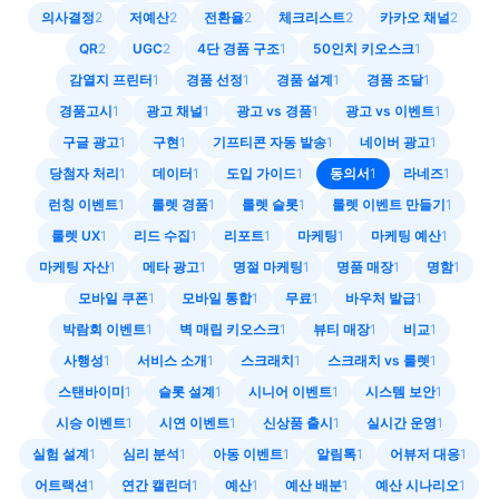
의사결정
2
저예산
2
전환율
2
체크리스트
2
카카오 채널
2
QR
2
UGC
2
4단 경품 구조
1
50인치 키오스크
1
감열지 프린터
1
경품 선정
1
경품 설계
1
경품 조달
1
경품고시
1
광고 채널
1
광고 vs 경품
1
광고 vs 이벤트
1
구글 광고
1
구현
1
기프티콘 자동 발송
1
네이버 광고
1
당첨자 처리
1
데이터
1
도입 가이드
1
동의서
1
라네즈
1
런칭 이벤트
1
룰렛 경품
1
룰렛 슬롯
1
룰렛 이벤트 만들기
1
룰렛 UX
1
리드 수집
1
리포트
1
마케팅
1
마케팅 예산
1
마케팅 자산
1
메타 광고
1
명절 마케팅
1
명품 매장
1
명함
1
모바일 쿠폰
1
모바일 통합
1
무료
1
바우처 발급
1
박람회 이벤트
1
벽 매립 키오스크
1
뷰티 매장
1
비교
1
사행성
1
서비스 소개
1
스크래치
1
스크래치 vs 룰렛
1
스탠바이미
1
슬롯 설계
1
시니어 이벤트
1
시스템 보안
1
시승 이벤트
1
시연 이벤트
1
신상품 출시
1
실시간 운영
1
실험 설계
1
심리 분석
1
아동 이벤트
1
알림톡
1
어뷰저 대응
1
어트랙션
1
연간 캘린더
1
예산
1
예산 배분
1
예산 시나리오
1