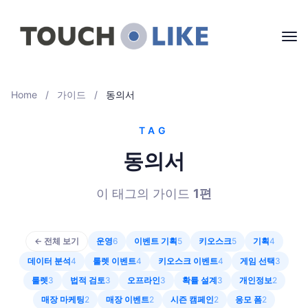
Home
/
가이드
/
동의서
TAG
동의서
이 태그의 가이드
1
편
← 전체 보기
운영
6
이벤트 기획
5
키오스크
5
기획
4
데이터 분석
4
룰렛 이벤트
4
키오스크 이벤트
4
게임 선택
3
룰렛
3
법적 검토
3
오프라인
3
확률 설계
3
개인정보
2
매장 마케팅
2
매장 이벤트
2
시즌 캠페인
2
응모 폼
2