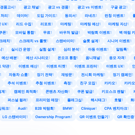
경품고시
1
광고 채널
1
광고 vs 경품
1
광고 vs 이벤트
1
구글 광고
1
 처리
1
데이터
1
도입 가이드
1
동의서
1
라네즈
1
런칭 이벤트
1
 UX
1
리드 수집
1
리포트
1
마케팅
1
마케팅 예산
1
마케팅 자산
1
쿠폰
1
모바일 통합
1
무료
1
바우처 발급
1
박람회 이벤트
1
벽 매립 
크래치
1
스크래치 vs 룰렛
1
스탠바이미
1
슬롯 설계
1
시니어 이벤트
1
시
1
실시간 운영
1
실험 설계
1
심리 분석
1
아동 이벤트
1
알림톡
1
예산 배분
1
예산 시나리오
1
온오프 통합
1
옴니채널
1
응모 자격
1
 약관
1
이벤트 예산
1
이벤트 티켓
1
이벤트 프린터
1
이벤트 UX
1
1
자동차 쇼룸
1
장기 전략
1
재방문
1
전시회 마케팅
1
정기 캠페인
1
1
추석 이벤트
1
추첨 이벤트
1
측정
1
친구 모집
1
카카오
1
카카오
설계
1
캠페인 최적화
1
콘텐츠 자산화
1
쿠폰 발급
1
키오스크 렌탈
1
1
퍼스널 컬러
1
프리미엄 매장
1
플래그십
1
해시태그
1
호텔
1
화
레임워크
1
Audi
1
B2B 박람회
1
BMW
1
Clinique
1
CPA 벤치마크
1
LG 스탠바이미
1
Ownership Program
1
QR 이벤트 만들기
1
QR 확인증