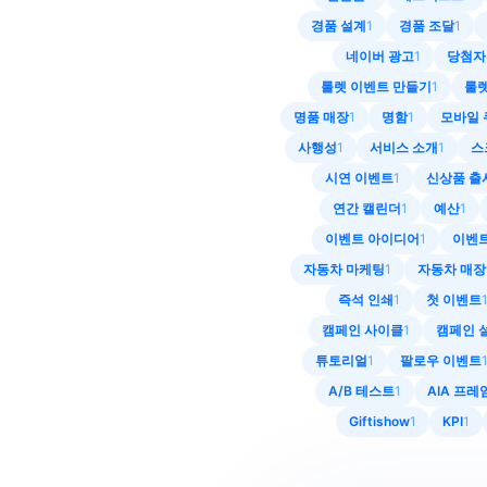
경품 설계
1
경품 조달
1
네이버 광고
1
당첨자
룰렛 이벤트 만들기
1
룰렛
명품 매장
1
명함
1
모바일 
사행성
1
서비스 소개
1
스
시연 이벤트
1
신상품 출
연간 캘린더
1
예산
1
이벤트 아이디어
1
이벤트
자동차 마케팅
1
자동차 매장
즉석 인쇄
1
첫 이벤트
캠페인 사이클
1
캠페인 
튜토리얼
1
팔로우 이벤트
A/B 테스트
1
AIA 프
Giftishow
1
KPI
1