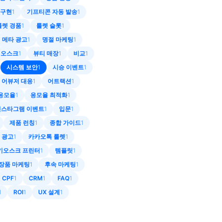
구현
1
기프티콘 자동 발송
1
룰렛 경품
1
룰렛 슬롯
1
메타 광고
1
명절 마케팅
1
키오스크
1
뷰티 매장
1
비교
1
시스템 보안
1
시승 이벤트
1
어뷰저 대응
1
어트랙션
1
응모율
1
응모율 최적화
1
인스타그램 이벤트
1
입문
1
제품 런칭
1
종합 가이드
1
 광고
1
카카오톡 룰렛
1
키오스크 프린터
1
템플릿
1
장품 마케팅
1
후속 마케팅
1
CPF
1
CRM
1
FAQ
1
1
ROI
1
UX 설계
1