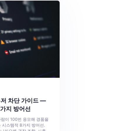
저 차단 가이드 —
8가지 방어선
람이 100번 응모해 경품을
 시스템적 8가지 방어선.
시나리오별 권장 조합, 사후