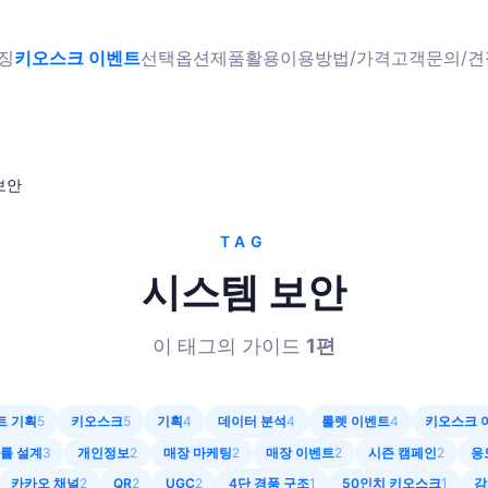
징
키오스크 이벤트
선택옵션
제품
활용
이용방법/가격
고객문의/
보안
TAG
시스템 보안
이 태그의 가이드
1
편
트 기획
5
키오스크
5
기획
4
데이터 분석
4
룰렛 이벤트
4
키오스크 
률 설계
3
개인정보
2
매장 마케팅
2
매장 이벤트
2
시즌 캠페인
2
응
카카오 채널
2
QR
2
UGC
2
4단 경품 구조
1
50인치 키오스크
1
감