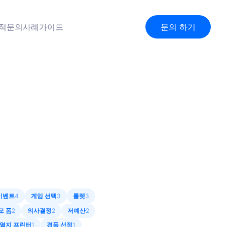
견적문의
사례
가이드
문의 하기
이벤트
4
게임 선택
3
룰렛
3
모 폼
2
의사결정
2
저예산
2
열지 프린터
1
경품 선정
1