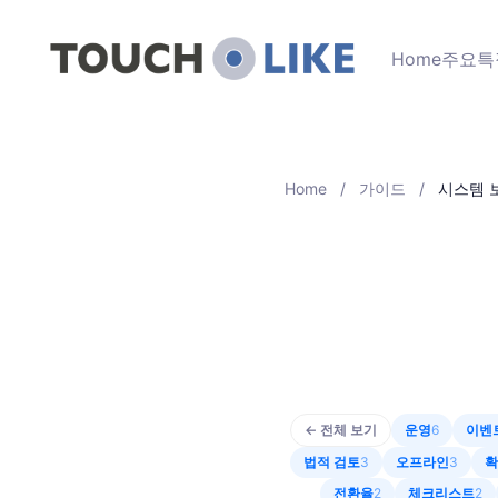
Home
주요특
Home
/
가이드
/
시스템 
← 전체 보기
운영
6
이벤
법적 검토
3
오프라인
3
확
전환율
2
체크리스트
2